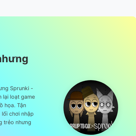
 nhưng
ưng Sprunki -
 lại loạt game
ồ họa. Tận
 lối chơi nhập
ng trẻo nhưng