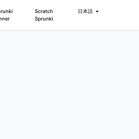
runki
Scratch
日本語
nner
Sprunki