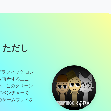
 4、ただし
ki - グラフィック コン
を再考するユニー
さい。このクリーン
ドベンチャーで、
のゲームプレイを