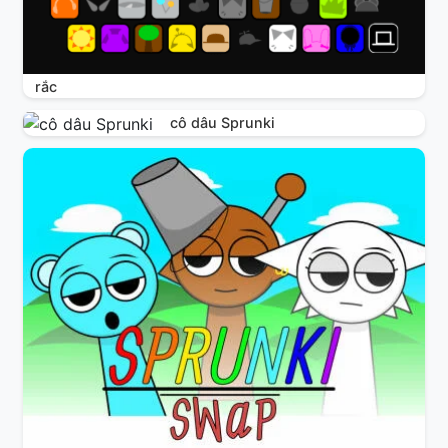
rắc
cô dâu Sprunki