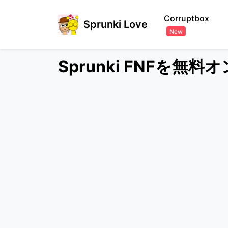
Corruptbox
Sprunki Love
New
Sprunki FNFを無料オン