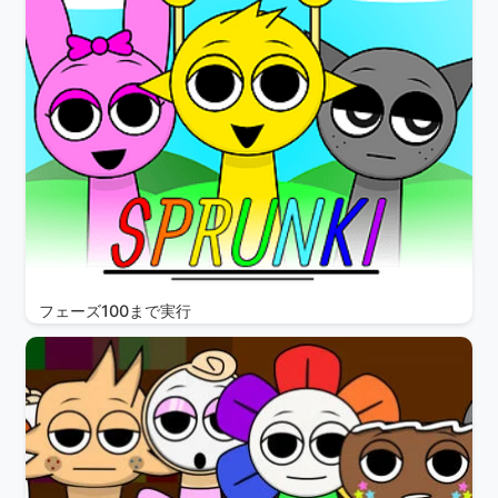
フェーズ100まで実行