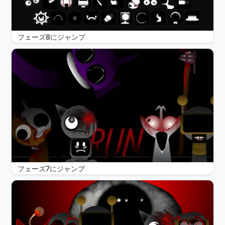
フェーズ8にジャンプ
フェーズ7にジャンプ