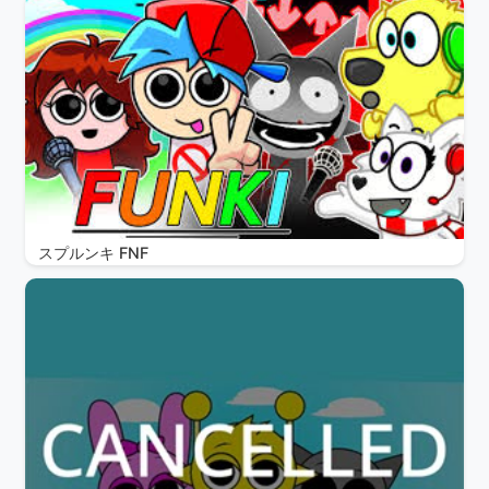
スプルンキ FNF