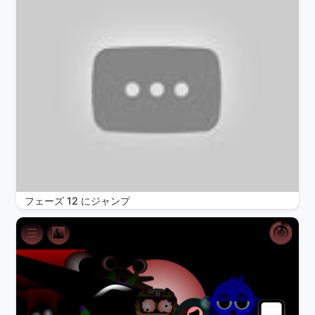
フェーズ 12 にジャンプ