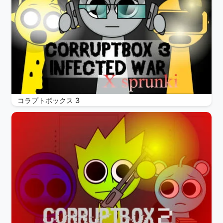
コラプトボックス 3