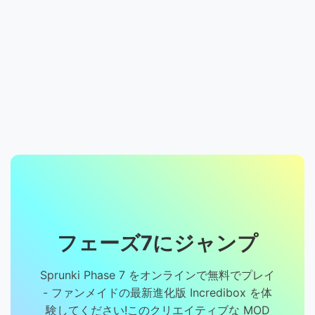
フェーズ7にジャンプ
Sprunki Phase 7 をオンラインで無料でプレイ
- ファンメイドの最新進化版 Incredibox を体
験してください!このクリエイティブな MOD