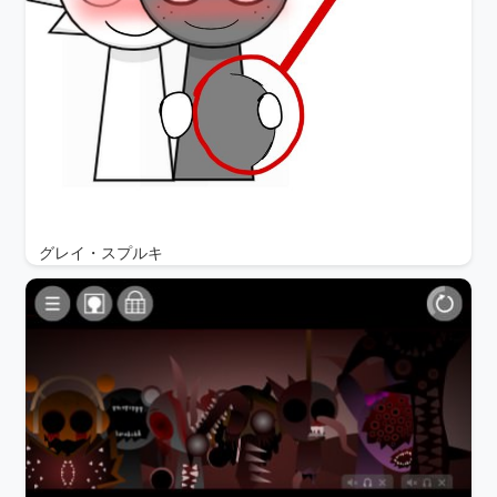
グレイ・スプルキ