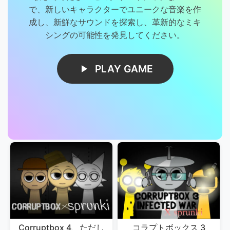
で、新しいキャラクターでユニークな音楽を作
成し、新鮮なサウンドを探索し、革新的なミキ
シングの可能性を発見してください。
PLAY GAME
Corruptbox 4、ただし
コラプトボックス 3