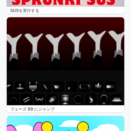
SUSを実行する
フェーズ 69 にジャンプ