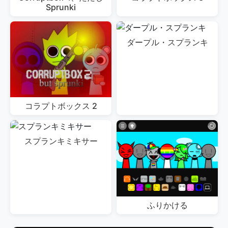
Sprunki
ダープル・スプランキ
コラプトボックス 2
スプランキミキサー
ふりかける