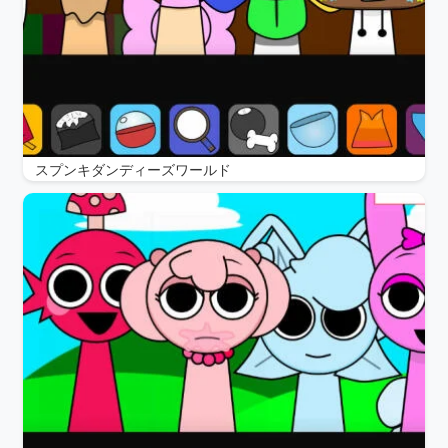
スプンキダンディーズワールド