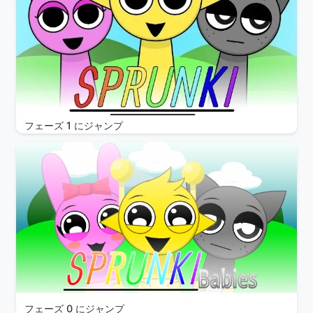
フェーズ 1 にジャンプ
フェーズ 0 にジャンプ