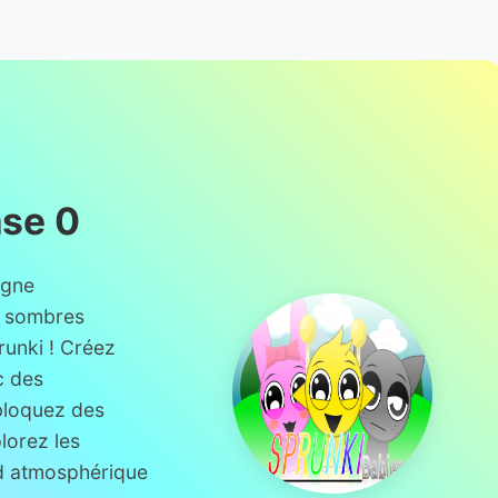
ase 0
igne
s sombres
runki ! Créez
c des
bloquez des
lorez les
d atmosphérique