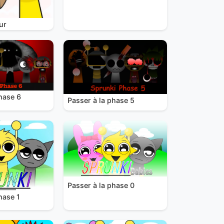
ur
hase 6
Passer à la phase 5
Passer à la phase 0
hase 1