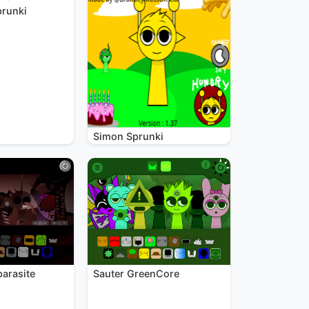
prunki
Simon Sprunki
parasite
Sauter GreenCore