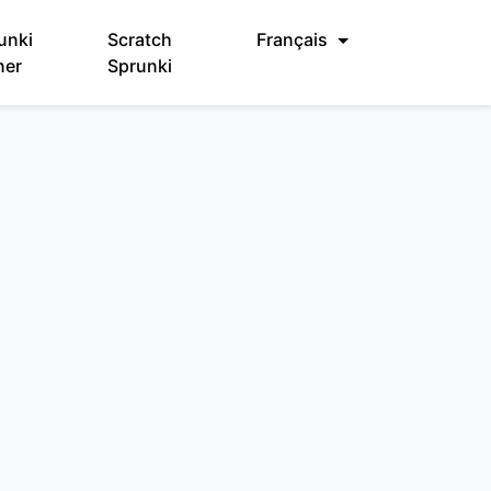
unki
Scratch
Français
ner
Sprunki