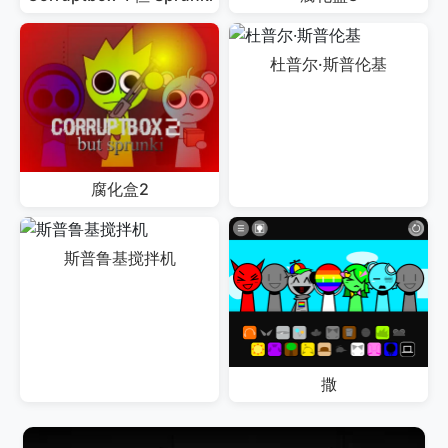
杜普尔·斯普伦基
腐化盒2
斯普鲁基搅拌机
撒