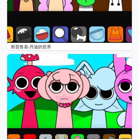
斯普鲁基·丹迪的世界