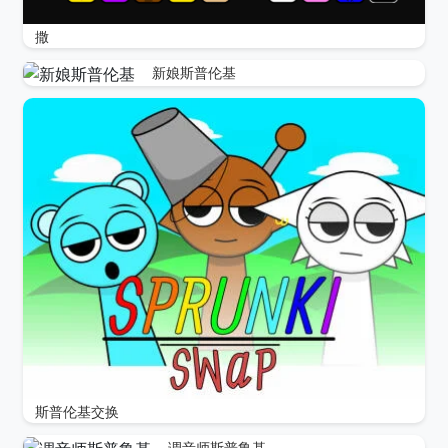
撒
新娘斯普伦基
斯普伦基交换
调音师斯普鲁基