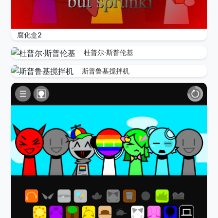
腐化盒2
杜普尔·斯普伦基
斯普鲁基搅拌机