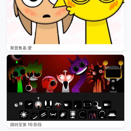
斯普鲁基·爱
跳转至第 10 阶段