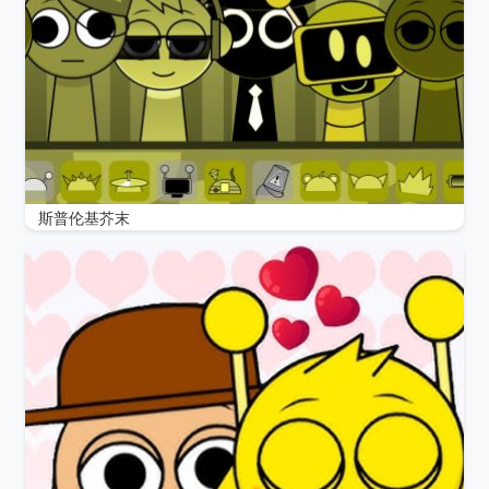
斯普伦基芥末