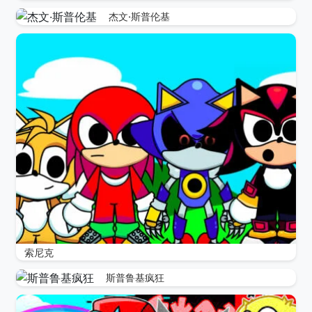
杰文·斯普伦基
索尼克
斯普鲁基疯狂