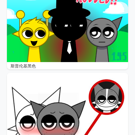
斯普伦基黑色