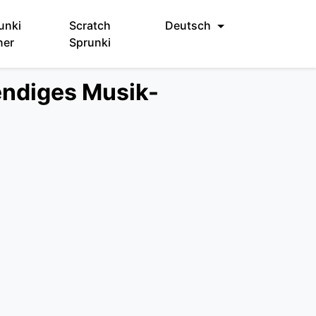
unki
Scratch
Deutsch
ner
Sprunki
endiges Musik-